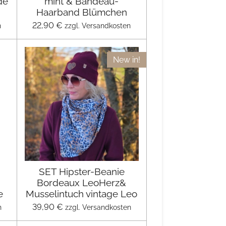
de
mint & Bandeau-
Haarband Blümchen
22,90 €
n
zzgl. Versandkosten
New in!
SET Hipster-Beanie
Bordeaux LeoHerz&
e
Musselintuch vintage Leo
39,90 €
n
zzgl. Versandkosten