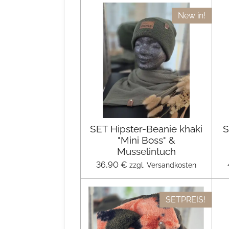
New in!
SET Hipster-Beanie khaki
S
"Mini Boss" &
Musselintuch
36,90 €
zzgl. Versandkosten
SETPREIS!