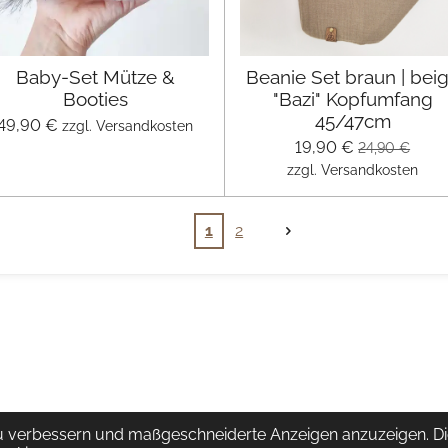
Baby-Set Mütze &
Beanie Set braun | bei
Booties
"Bazi" Kopfumfang
45/47cm
49,90 €
zzgl. Versandkosten
19,90 €
24,90 €
zzgl. Versandkosten
1
2
u verbessern und maßgeschneiderte Anzeigen anzuzeigen. Di