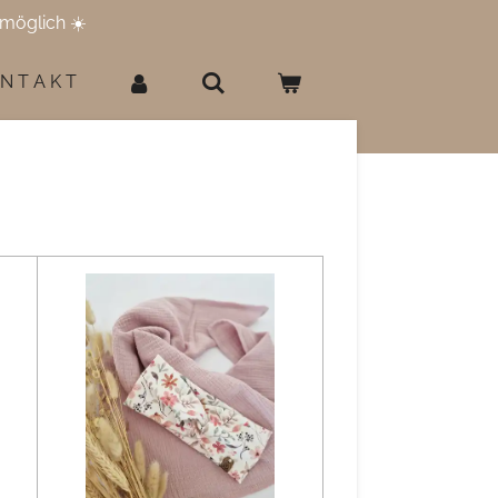
möglich ☀️
 N T A K T