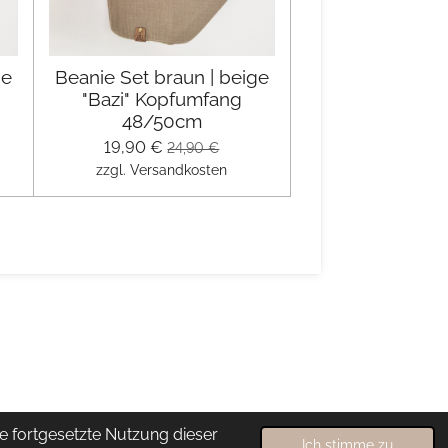
ge
Beanie Set braun | beige
"Bazi" Kopfumfang
48/50cm
19,90 €
24,90 €
zzgl. Versandkosten
e fortgesetzte Nutzung dieser
Ich stimme zu