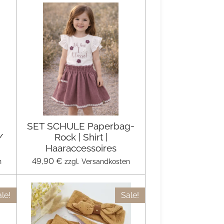
SET SCHULE Paperbag-
/
Rock | Shirt |
Haaraccessoires
49,90 €
n
zzgl. Versandkosten
le!
Sale!