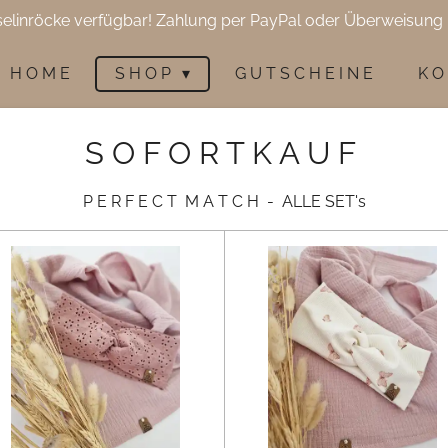
selinröcke verfügbar! Zahlung per PayPal oder Überweisung 
H O M E
S H O P
G U T S C H E I N E
K O
S O F O R T K A U F
P E R F E C T M A T C H - ALLE SET's