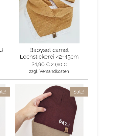
KU
Babyset camel
Lochstickerei 42-45cm
24,90 €
29,90 €
zzgl. Versandkosten
le!
Sale!