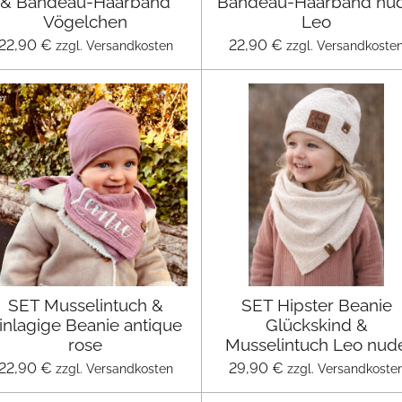
& Bandeau-Haarband
Bandeau-Haarband nu
Vögelchen
Leo
22,90 €
22,90 €
zzgl. Versandkosten
zzgl. Versandkoste
SET Musselintuch &
SET Hipster Beanie
inlagige Beanie antique
Glückskind &
rose
Musselintuch Leo nud
22,90 €
29,90 €
zzgl. Versandkosten
zzgl. Versandkoste