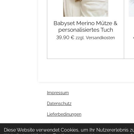
Babyset Merino Mütze &
personalisiertes Tuch
39,90 €
zzgl. Versandkosten
Impressum
Datenschutz
Lieferbedinungen
Widerrufsbelehrung
Diese Website verwendet Cookies, um Ihr Nutzererlebnis z
© 2022 - 2026 WOLLFABRIKANTEN