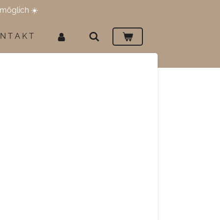
möglich ☀️
 N T A K T