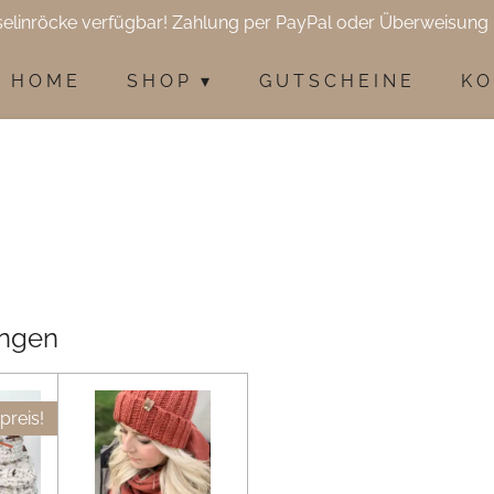
selinröcke verfügbar! Zahlung per PayPal oder Überweisung 
H O M E
S H O P
G U T S C H E I N E
K O
ungen
preis!