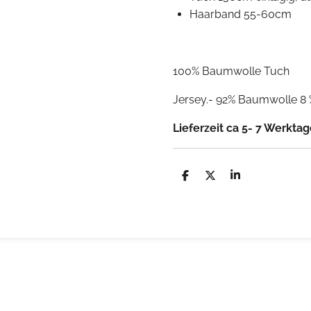
Haarband 55-60cm
100% Baumwolle Tuch
Jersey.- 92% Baumwolle 8 
Lieferzeit ca 5- 7 Werkta
T
T
T
e
e
e
i
i
i
l
l
l
e
e
e
n
n
n