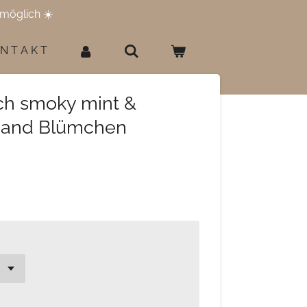
möglich ☀️
 N T A K T
ch smoky mint &
band Blümchen