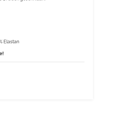
% Elastan
ge!