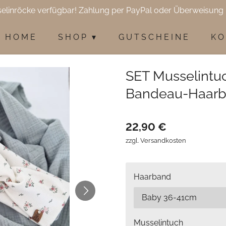
selinröcke verfügbar! Zahlung per PayPal oder Überweisung 
H O M E
S H O P
G U T S C H E I N E
K O
SET Musselintu
Bandeau-Haar
22,90 €
zzgl. Versandkosten
Haarband
Musselintuch