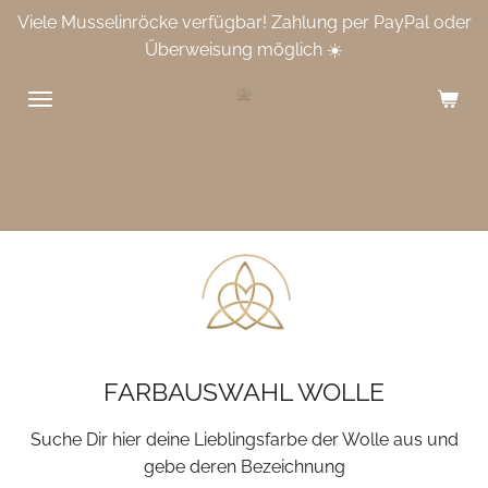
Viele Musselinröcke verfügbar! Zahlung per PayPal oder
Zum
Überweisung möglich ☀️
Hauptinhalt
springen
FARBAUSWAHL WOLLE
Suche Dir hier deine Lieblingsfarbe der Wolle aus und
gebe deren Bezeichnung