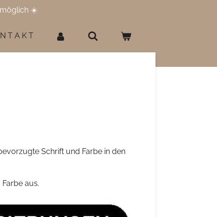
möglich ☀️
 N T A K T
 bevorzugte Schrift und Farbe in den
d Farbe aus.