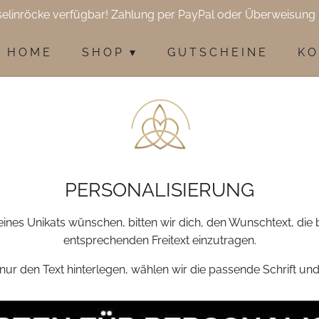
selinröcke verfügbar! Zahlung per PayPal oder Überweisung 
H O M E
S H O P
G U T S C H E I N E
K O
PERSONALISIERUNG
eines Unikats wünschen, bitten wir dich, den Wunschtext, die
entsprechenden Freitext einzutragen.
 nur den Text hinterlegen, wählen wir die passende Schrift un