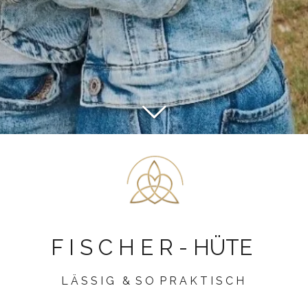
F I S C H E R - HÜTE
L Ä S S I G & S O P R A K T I S C H