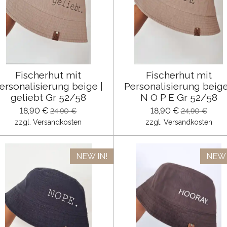
Fischerhut mit
Fischerhut mit
ersonalisierung beige |
Personalisierung beige
geliebt Gr 52/58
N O P E Gr 52/58
18,90 €
18,90 €
24,90 €
24,90 €
zzgl. Versandkosten
zzgl. Versandkosten
NEW IN!
NEW 