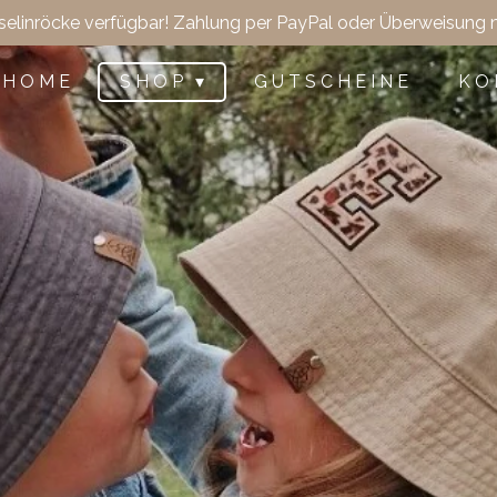
selinröcke verfügbar! Zahlung per PayPal oder Überweisung 
H O M E
S H O P
G U T S C H E I N E
K O 