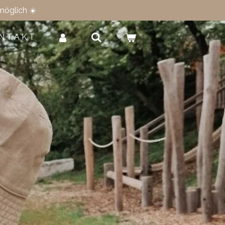
möglich ☀️
N T A K T