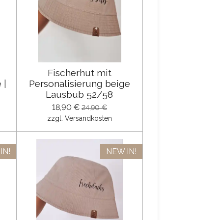
Fischerhut mit
 |
Personalisierung beige
Lausbub 52/58
18,90 €
24,90 €
zzgl. Versandkosten
IN!
NEW IN!