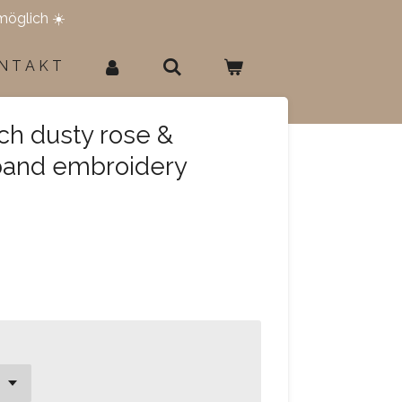
möglich ☀️
N T A K T
ch dusty rose &
and embroidery