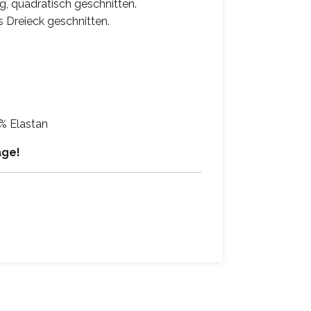
, quadratisch geschnitten.
s Dreieck geschnitten.
% Elastan
age!