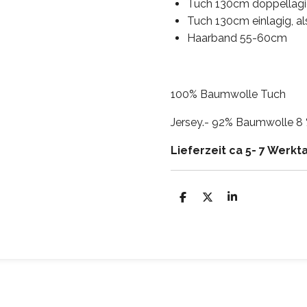
Tuch 130cm doppellagig
Tuch 130cm einlagig, al
Haarband 55-60cm
100% Baumwolle Tuch
Jersey.- 92% Baumwolle 8 
Lieferzeit ca 5- 7 Werkt
T
T
T
e
e
e
i
i
i
l
l
l
e
e
e
n
n
n