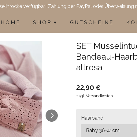
selinröcke verfügbar! Zahlung per PayPal oder Überweisung 
H O M E
S H O P
G U T S C H E I N E
K O 
SET Musselintu
Bandeau-Haarb
altrosa
22,90 €
zzgl. Versandkosten
Haarband