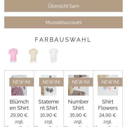
Übersicht Garn
Musselinauswahl
F A R B A U S W A H L
NEW IN!
NEW IN!
NEW IN!
NEW IN!
Blümch
Stateme
Number
Shirt
en Shirt
nt Shirt
Shirt
Flowers
29,90 €
16,90 €
35,90 €
24,90 €
zzgl.
zzgl.
zzgl.
zzgl.