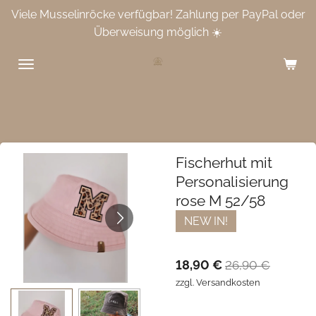
Viele Musselinröcke verfügbar! Zahlung per PayPal oder
Zum
Überweisung möglich ☀️
Hauptinhalt
springen
Fischerhut mit
Personalisierung
rose M 52/58
NEW IN!
18,90 €
26,90 €
zzgl. Versandkosten