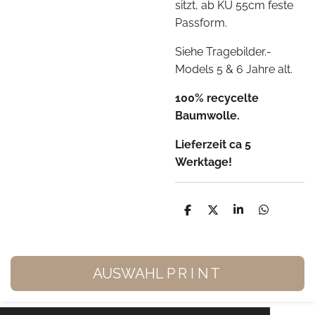
sitzt, ab KU 55cm feste
Passform.
Siehe Tragebilder.-
Models 5 & 6 Jahre alt.
100% recycelte
Baumwolle.
Lieferzeit ca 5
Werktage!
T
T
T
T
e
e
e
e
i
i
i
i
l
l
l
l
e
e
e
e
n
n
n
n
AUSWAHL P R I N T