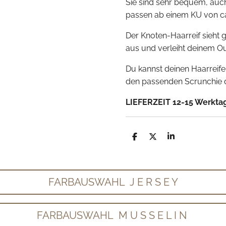
Sie sind sehr bequem, auch
passen ab einem KU von 
Der Knoten-Haarreif sieht g
aus und verleiht deinem Out
Du kannst deinen Haarrei
den passenden Scrunchie d
LIEFERZEIT 12-15 Werkta
T
T
T
e
e
e
i
i
i
l
l
l
e
e
e
n
n
n
FARBAUSWAHL J E R S E Y
FARBAUSWAHL M U S S E L I N