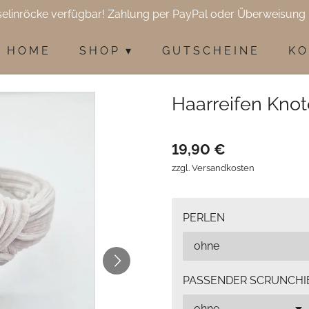
selinröcke verfügbar! Zahlung per PayPal oder Überweisung 
H O M E
S H O P
G U T S C H E I N E
K O
Haarreifen Kno
19,90 €
zzgl. Versandkosten
PERLEN
PASSENDER SCRUNCHI