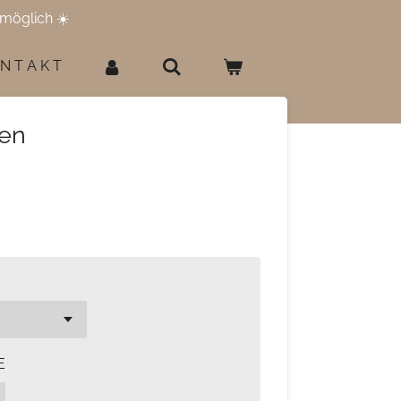
möglich ☀️
 N T A K T
ten
E