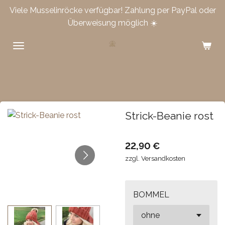
Viele Musselinröcke verfügbar! Zahlung per PayPal oder
Zum
Überweisung möglich ☀️
Hauptinhalt
springen
Strick-Beanie rost
22,90 €
zzgl. Versandkosten
BOMMEL