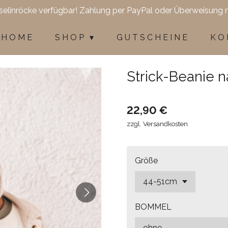
selinröcke verfügbar! Zahlung per PayPal oder Überweisung 
H O M E
S H O P
G U T S C H E I N E
K O 
Strick-Beanie n
22,90 €
zzgl. Versandkosten
Größe
BOMMEL