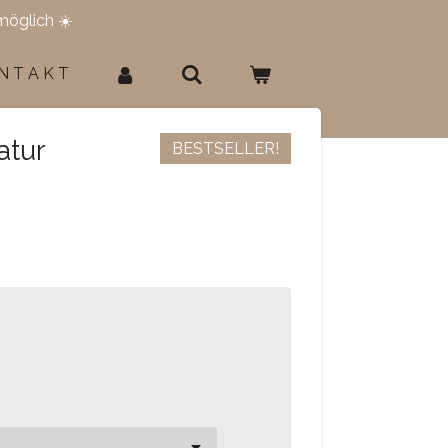
möglich ☀️
N T A K T
atur
BESTSELLER!