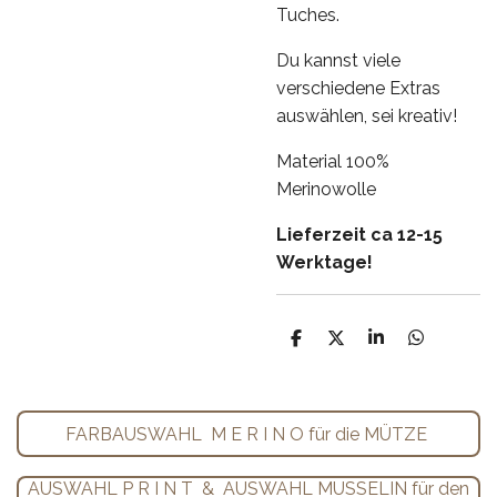
Tuches.
Du kannst viele
verschiedene Extras
auswählen, sei kreativ!
Material 100%
Merinowolle
Lieferzeit ca 12-15
Werktage!
T
T
T
T
e
e
e
e
i
i
i
i
l
l
l
l
e
e
e
e
FARBAUSWAHL M E R I N O für die MÜTZE
n
n
n
n
AUSWAHL P R I N T & AUSWAHL MUSSELIN für den