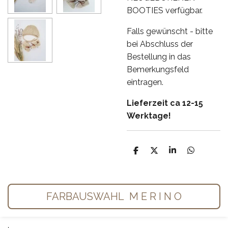
BOOTIES verfügbar.
Falls gewünscht - bitte
bei Abschluss der
Bestellung in das
Bemerkungsfeld
eintragen.
Lieferzeit ca 12-15
Werktage!
T
T
T
T
e
e
e
e
i
i
i
i
l
l
l
l
e
e
e
e
n
n
n
n
FARBAUSWAHL M E R I N O