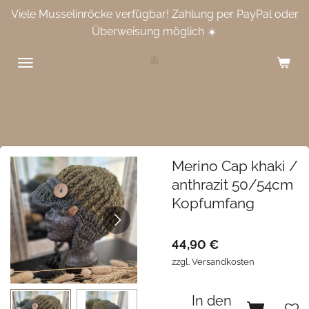
Viele Musselinröcke verfügbar! Zahlung per PayPal oder
Zum
Überweisung möglich ☀️
Hauptinhalt
springen
Merino Cap khaki /
anthrazit 50/54cm
Kopfumfang
44,90 €
zzgl. Versandkosten
In den