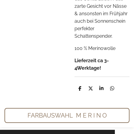
zarte Gesicht vor Nässe
& ansonsten im Frühjahr
auch bei Sonnenschein
perfekter
Schattenspender.
100 % Merinowolle
Lieferzeit ca 3-
4Werktage!
T
T
T
T
e
e
e
e
i
i
i
i
l
l
l
l
e
e
e
e
n
n
n
n
FARBAUSWAHL M E R I N O