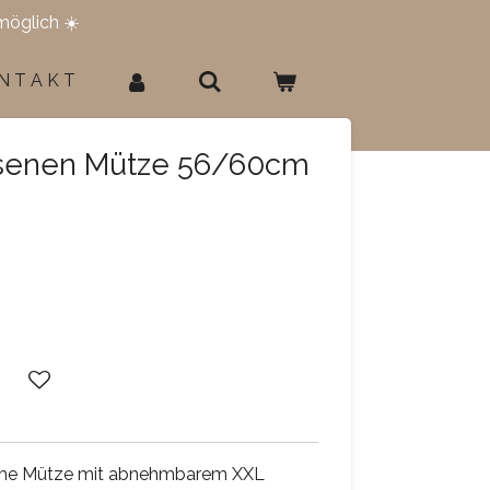
möglich ☀️
N T A K T
senen Mütze 56/60cm
rme Mütze mit abnehmbarem XXL