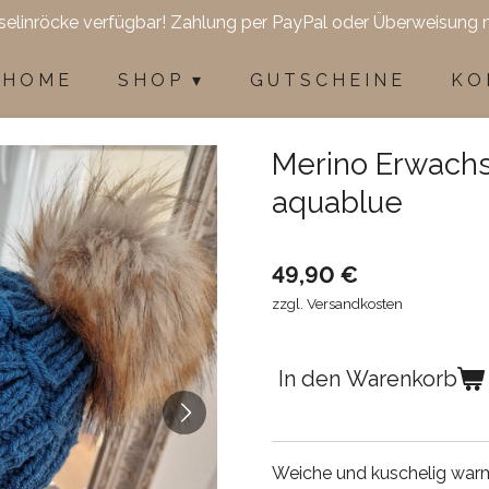
selinröcke verfügbar! Zahlung per PayPal oder Überweisung 
H O M E
S H O P
G U T S C H E I N E
K O 
Merino Erwach
aquablue
49,90 €
zzgl. Versandkosten
In den Warenkorb
Weiche und kuschelig wa