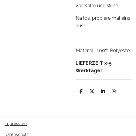
vor Kälte und Wind.
Na los, probiere mal eins
aus!
Material : 100% Polyester
LIEFERZEIT 3-5
Werktage!
T
T
T
T
e
e
e
e
i
i
i
i
l
l
l
l
e
e
e
e
n
n
n
n
Impressum
Datenschutz