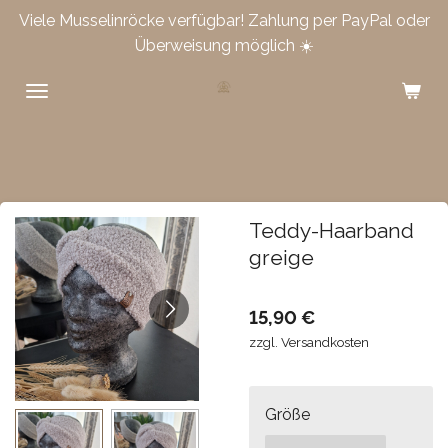
Viele Musselinröcke verfügbar! Zahlung per PayPal oder
Zum
Überweisung möglich ☀️
Hauptinhalt
springen
Teddy-Haarband
greige
15,90 €
zzgl. Versandkosten
Größe