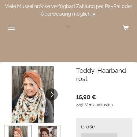
Viele Musselinröcke verfügbar! Zahlung per PayPal oder
Zum
Überweisung möglich ☀️
Hauptinhalt
springen
Teddy-Haarband
rost
15,90 €
zzgl. Versandkosten
Größe