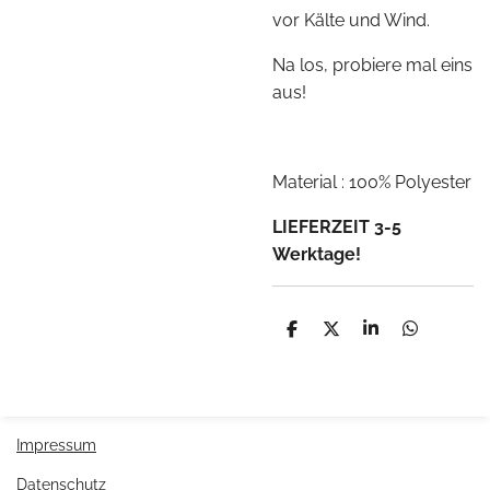
vor Kälte und Wind.
Na los, probiere mal eins
aus!
Material : 100% Polyester
LIEFERZEIT 3-5
Werktage!
T
T
T
T
e
e
e
e
i
i
i
i
l
l
l
l
e
e
e
e
n
n
n
n
Impressum
Datenschutz