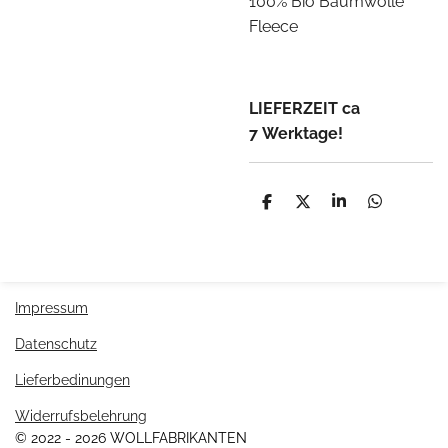
100% Bio Baumwolle
Fleece
LIEFERZEIT ca
7
Werktage!
T
T
T
T
e
e
e
e
i
i
i
i
l
l
l
l
e
e
e
e
n
n
n
n
Impressum
Datenschutz
Lieferbedinungen
Widerrufsbelehrung
© 2022 - 2026 WOLLFABRIKANTEN