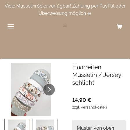
Viele Musselinröcke verfügbar! Zahlung per PayPal oder
Zum
Überweisung möglich ☀️
Hauptinhalt
springen
Haarreifen
Musselin / Jersey
schlicht
14,90 €
zzgl. Versandkosten
Muster, von oben