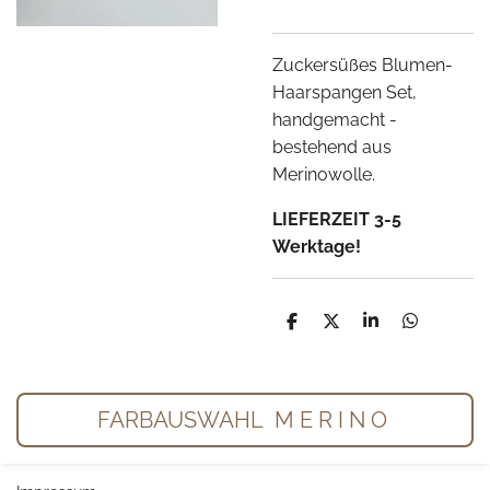
Zuckersüßes Blumen-
Haarspangen Set,
handgemacht -
bestehend aus
Merinowolle.
LIEFERZEIT 3-5
Werktage!
T
T
T
T
e
e
e
e
i
i
i
i
l
l
l
l
e
e
e
e
n
n
n
n
FARBAUSWAHL M E R I N O