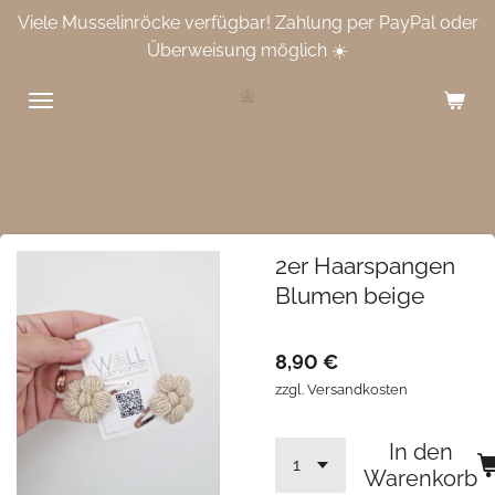
Viele Musselinröcke verfügbar! Zahlung per PayPal oder
Zum
Überweisung möglich ☀️
Hauptinhalt
springen
2er Haarspangen
Blumen beige
8,90 €
zzgl. Versandkosten
In den
Warenkorb