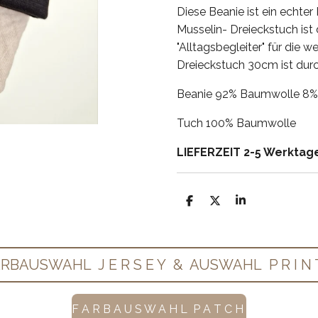
Diese Beanie ist ein echt
Musselin- Dreieckstuch ist
"Alltagsbegleiter" für die 
Dreieckstuch 30cm ist durc
Beanie 92% Baumwolle 8%
Tuch 100% Baumwolle
LIEFERZEIT 2-5 Werktag
T
T
T
e
e
e
i
i
i
l
l
l
e
e
e
n
n
n
RBAUSWAHL J E R S E Y & AUSWAHL P R I N 
F A R B A U S W A H L P A T C H