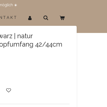
möglich ☀️
N T A K T
arz | natur
Kopfumfang 42/44cm