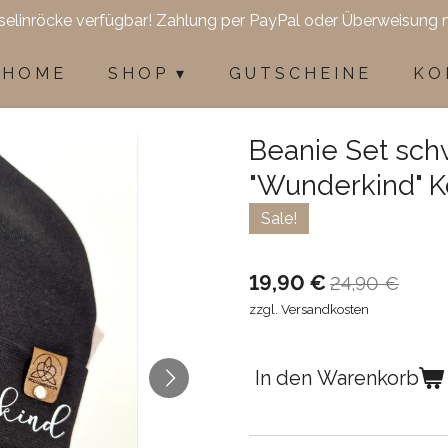
selinröcke verfügbar! Zahlung per PayPal oder Überweisung 
H O M E
S H O P
G U T S C H E I N E
K O 
Beanie Set schw
"Wunderkind" 
Sale!
19,90 €
24,90 €
zzgl. Versandkosten
In den Warenkorb