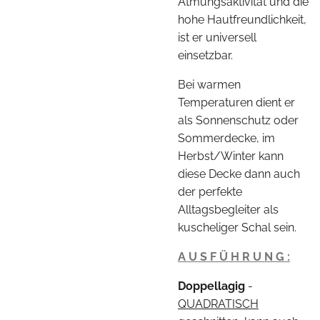
Atmungsaktivität und die
hohe Hautfreundlichkeit,
ist er universell
einsetzbar.
Bei warmen
Temperaturen dient er
als Sonnenschutz oder
Sommerdecke, im
Herbst/Winter kann
diese Decke dann auch
der perfekte
Alltagsbegleiter als
kuscheliger Schal sein.
A U S F Ü H R U N G :
Doppellagig
-
QUADRATISCH