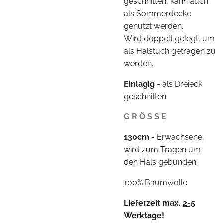
geschnitten, kann auch
als Sommerdecke
genutzt werden.
Wird doppelt gelegt, um
als Halstuch getragen zu
werden.
Einlagig
- als Dreieck
geschnitten.
G R Ö S S E
130cm
- Erwachsene,
wird zum Tragen um
den Hals gebunden.
100% Baumwolle
Lieferzeit max.
2-5
Werktage!