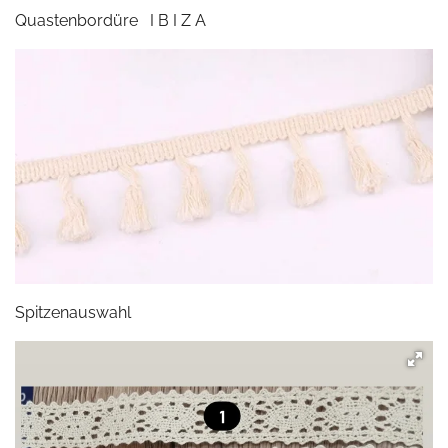
Quastenbordüre I B I Z A
Spitzenauswahl