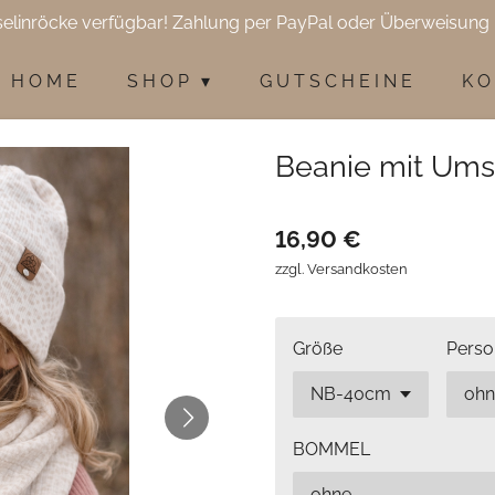
selinröcke verfügbar! Zahlung per PayPal oder Überweisung 
H O M E
S H O P
G U T S C H E I N E
K O
Beanie mit Ums
16,90 €
zzgl. Versandkosten
Größe
Perso
BOMMEL