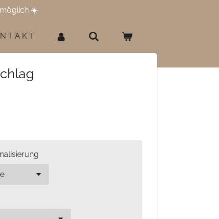
möglich ☀️
 N T A K T
chlag
nalisierung