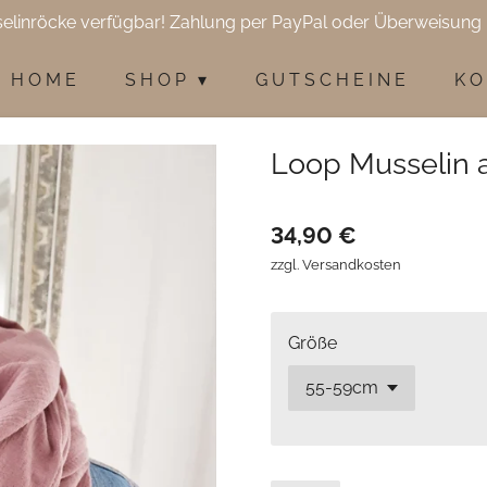
selinröcke verfügbar! Zahlung per PayPal oder Überweisung 
H O M E
S H O P
G U T S C H E I N E
K O
Loop Musselin 
34,90 €
zzgl. Versandkosten
Größe