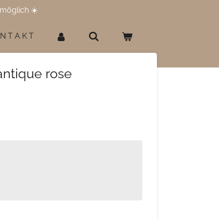
möglich ☀️
 N T A K T
antique rose