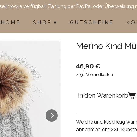
selinröcke verfügbar! Zahlung per PayPal oder Überweisung 
H O M E
S H O P
G U T S C H E I N E
K O 
Merino Kind Mü
46,90 €
zzgl. Versandkosten
In den Warenkorb
Weiche und kuschelig wa
abnehmbarem XXL Kunstfe