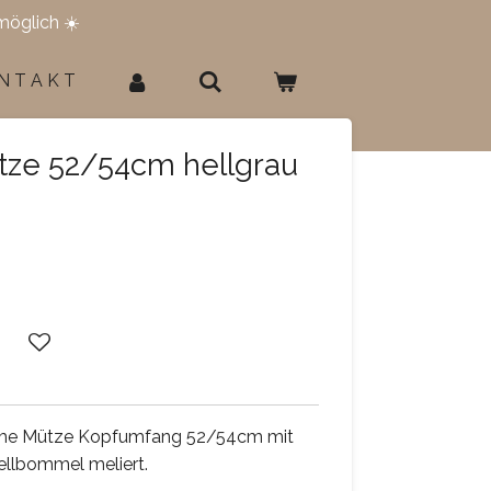
möglich ☀️
N T A K T
tze 52/54cm hellgrau
rme Mütze Kopfumfang 52/54cm mit
llbommel meliert.