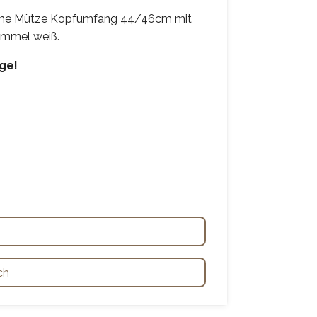
rme Mütze Kopfumfang 44/46cm mit
ommel weiß.
age!
ch