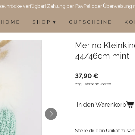
selinröcke verfügbar! Zahlung per PayPal oder Überweisung 
H O M E
S H O P
G U T S C H E I N E
K O 
Merino Kleinkin
44/46cm mint
37,90 €
zzgl. Versandkosten
In den Warenkorb
Stelle dir dein Unikat zus