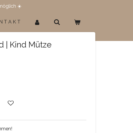
möglich ☀️
N T A K T
d | Kind Mütze
ammen!