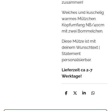
zusammen!
Weiches und kuschelig
warmes Mützchen
Kopfumfang NB/40cm
mit zwei Bommelchen.
Diese Mütze ist mit
deinem Wunschtext |
Statement
personalisierbar.
Lieferzeit ca 2-7
Werktage!
T
T
T
T
e
e
e
e
i
i
i
i
l
l
l
l
e
e
e
e