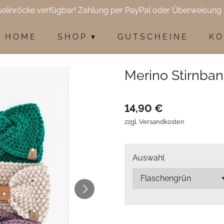
selinröcke verfügbar! Zahlung per PayPal oder Überweisung 
H O M E
S H O P
G U T S C H E I N E
K O
Merino Stirnba
14,90 €
zzgl. Versandkosten
Auswahl