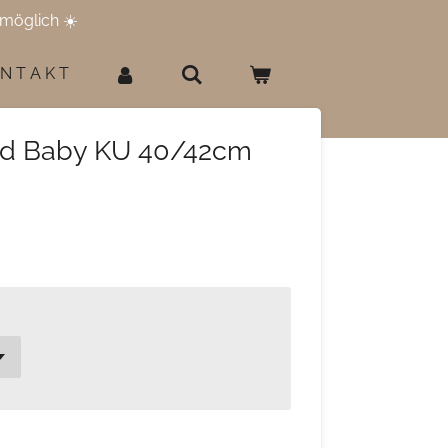
möglich ☀️
 N T A K T
nd Baby KU 40/42cm