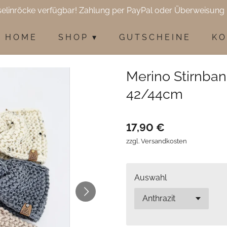
selinröcke verfügbar! Zahlung per PayPal oder Überweisung 
H O M E
S H O P
G U T S C H E I N E
K O
Merino Stirnban
42/44cm
17,90 €
zzgl. Versandkosten
Auswahl