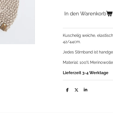
In den Warenkorb
Kuschelig weiche, elastis
42/44cm.
Jedes Stirnband ist handges
Material: 100% Merinowoll
Lieferzeit 3-4 Werktage
T
T
T
e
e
e
i
i
i
l
l
l
e
e
e
n
n
n