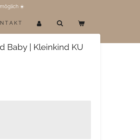
möglich ☀️
 N T A K T
d Baby | Kleinkind KU