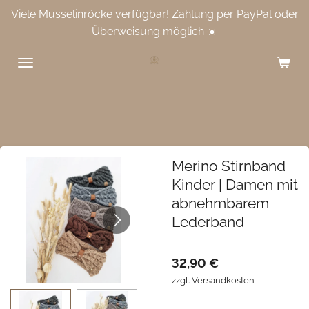
Viele Musselinröcke verfügbar! Zahlung per PayPal oder
Zum
Überweisung möglich ☀️
Hauptinhalt
springen
Merino Stirnband
Kinder | Damen mit
abnehmbarem
Lederband
32,90 €
zzgl. Versandkosten