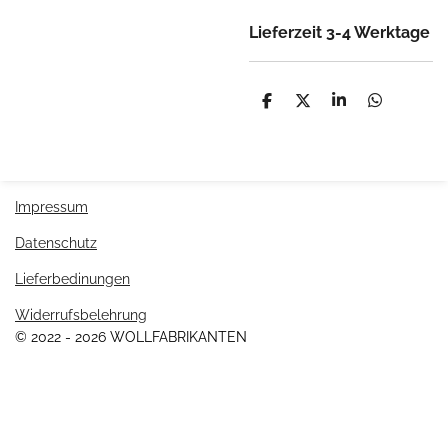
Lieferzeit 3-4 Werktage
T
T
T
T
e
e
e
e
i
i
i
i
l
l
l
l
e
e
e
e
n
n
n
n
Impressum
Datenschutz
Lieferbedinungen
Widerrufsbelehrung
© 2022 - 2026 WOLLFABRIKANTEN