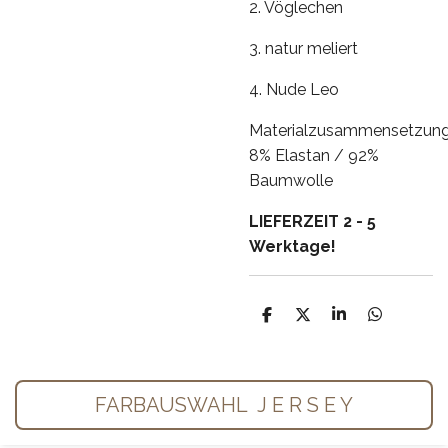
2. Vöglechen
3. natur meliert
4. Nude Leo
Materialzusammensetzun
8% Elastan / 92%
Baumwolle
LIEFERZEIT 2 - 5
Werktage!
T
T
T
T
e
e
e
e
i
i
i
i
l
l
l
l
e
e
e
e
n
n
n
n
FARBAUSWAHL J E R S E Y