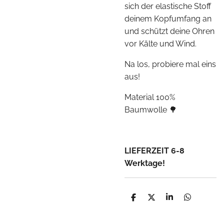
sich der elastische Stoff
deinem Kopfumfang an
und schützt deine Ohren
vor Kälte und Wind.
Na los, probiere mal eins
aus!
Material 100%
Baumwolle 🌳
LIEFERZEIT 6-8
Werktage!
T
T
T
T
e
e
e
e
i
i
i
i