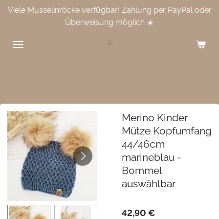
Viele Musselinröcke verfügbar! Zahlung per PayPal oder
Zum
Überweisung möglich ☀️
Hauptinhalt
springen
Merino Kinder
Mütze Kopfumfang
44/46cm
marineblau -
Bommel
auswählbar
42,90 €