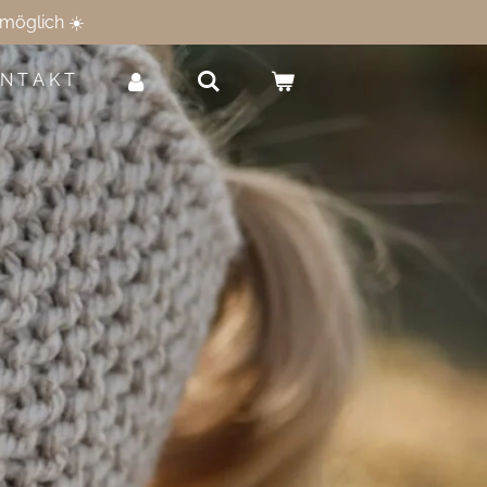
möglich ☀️
 N T A K T