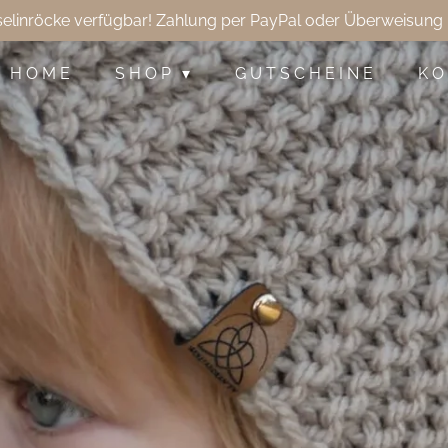
selinröcke verfügbar! Zahlung per PayPal oder Überweisung 
H O M E
S H O P
G U T S C H E I N E
K O