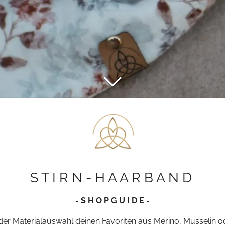
S T I R N - H A A R B A N D
- S H O P G U I D E -
 der Materialauswahl deinen Favoriten aus Merino, Musselin o