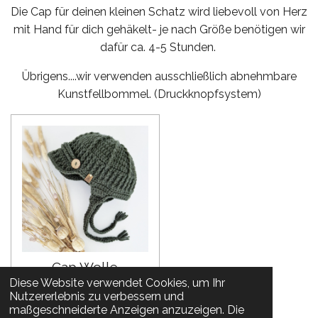
Die Cap für deinen kleinen Schatz wird liebevoll von Herz
mit Hand für dich gehäkelt- je nach Größe benötigen wir
dafür ca. 4-5 Stunden.
Übrigens....wir verwenden ausschließlich abnehmbare
Kunstfellbommel. (Druckknopfsystem)
Cap Wolle
Diese Website verwendet Cookies, um Ihr
32,90 €
Nutzererlebnis zu verbessern und
zzgl. Versandkosten
maßgeschneiderte Anzeigen anzuzeigen. Die