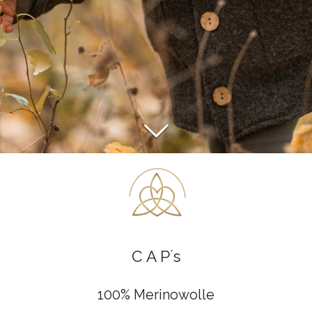
C A P´s
100% Merinowolle