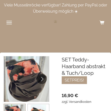
Viele Musselinröcke verfügbar! Zahlung per PayPal oder
Zum
Überweisung möglich ☀️
Hauptinhalt
springen
SET Teddy-
Haarband abstrakt
& Tuch/Loop
SETPREIS!
16,90 €
zzgl. Versandkosten