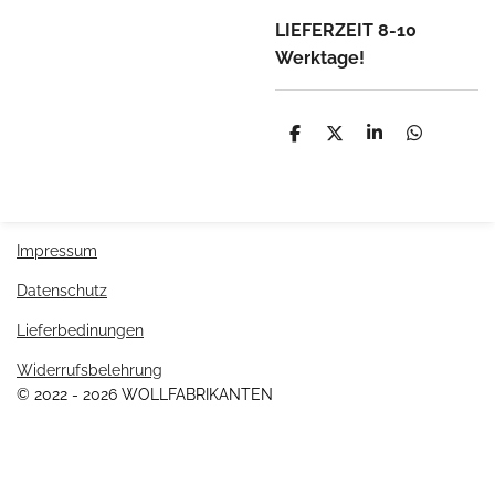
LIEFERZEIT 8-10
Werktage!
T
T
T
T
e
e
e
e
i
i
i
i
l
l
l
l
e
e
e
e
n
n
n
n
Impressum
Datenschutz
Lieferbedinungen
Widerrufsbelehrung
© 2022 - 2026 WOLLFABRIKANTEN