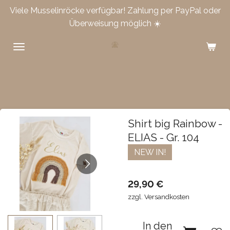
Viele Musselinröcke verfügbar! Zahlung per PayPal oder
Zum
Überweisung möglich ☀️
Hauptinhalt
springen
Shirt big Rainbow -
ELIAS - Gr. 104
NEW IN!
29,90 €
zzgl. Versandkosten
In den