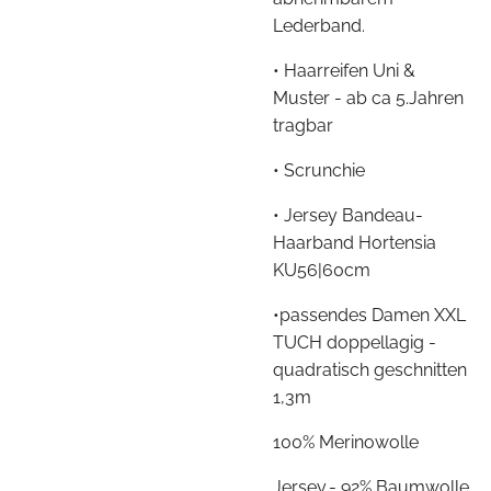
Lederband.
• Haarreifen Uni &
Muster - ab ca 5.Jahren
tragbar
• Scrunchie
• Jersey Bandeau-
Haarband Hortensia
KU56|60cm
•passendes Damen XXL
TUCH doppellagig -
quadratisch geschnitten
1,3m
100% Merinowolle
Jersey.- 92% Baumwolle