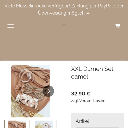
Viele Musselinröcke verfügbar! Zahlung per PayPal oder
Zum
Überweisung möglich ☀️
Hauptinhalt
springen
XXL Damen Set
camel
32,90 €
zzgl. Versandkosten
Artikel